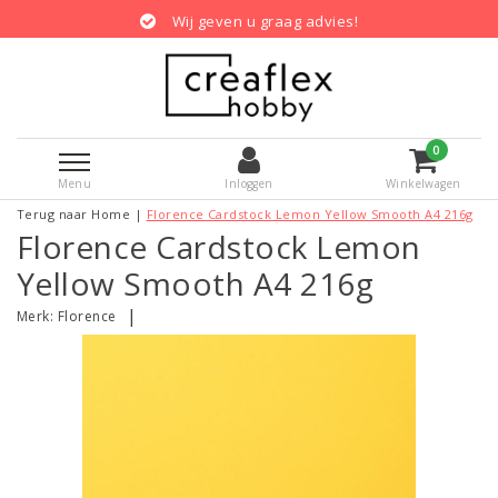
Wij geven u graag advies!
0
Menu
Inloggen
Winkelwagen
Terug naar Home
|
Florence Cardstock Lemon Yellow Smooth A4 216g
Florence Cardstock Lemon
Yellow Smooth A4 216g
|
Merk:
Florence