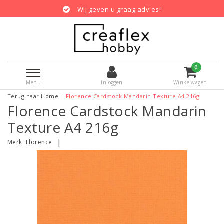
Wij geven u graag advies!
0
Menu
Inloggen
Winkelwagen
Terug naar Home
|
Florence Cardstock Mandarin Texture A4 216g
Florence Cardstock Mandarin
Texture A4 216g
|
Merk:
Florence