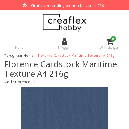
Gratis verzending binnen NL vanaf €50,-
0
Menu
Inloggen
Winkelwagen
Terug naar Home
|
Florence Cardstock Maritime Texture A4 216g
Florence Cardstock Maritime
Texture A4 216g
|
Merk:
Florence