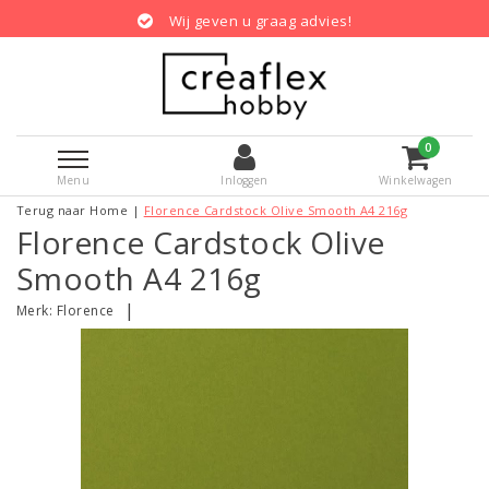
Wij geven u graag advies!
0
Menu
Inloggen
Winkelwagen
Terug naar Home
|
Florence Cardstock Olive Smooth A4 216g
Florence Cardstock Olive
Smooth A4 216g
|
Merk:
Florence