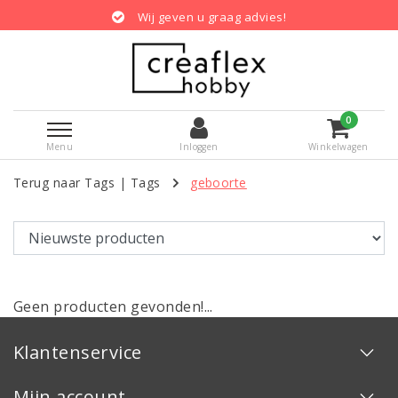
Wij geven u graag advies!
0
Menu
Inloggen
Winkelwagen
Terug naar Tags
|
Tags
geboorte
Geen producten gevonden!...
Klantenservice
Mijn account