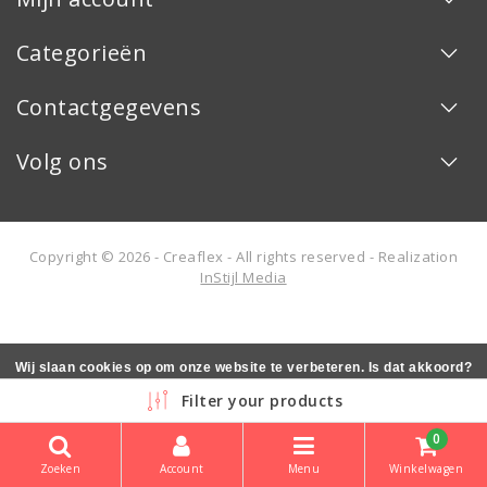
Categorieën
Contactgegevens
Volg ons
Copyright © 2026 - Creaflex - All rights reserved - Realization
InStijl Media
Wij slaan cookies op om onze website te verbeteren. Is dat akkoord?
Ja
Nee
Meer over cookies »
Filter your products
0
Zoeken
Account
Menu
Winkelwagen