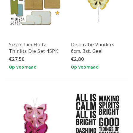
Sizzix Tim Holtz
Decoratie Vlinders
Thinlits Die Set 45PK
6cm. 3st. Geel
Collector 665926
€27,50
€2,80
Op voorraad
Op voorraad