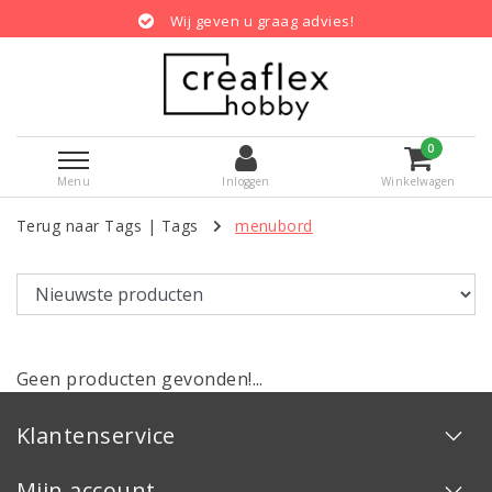
Wij geven u graag advies!
0
Menu
Inloggen
Winkelwagen
Terug naar Tags
|
Tags
menubord
Geen producten gevonden!...
Klantenservice
Mijn account