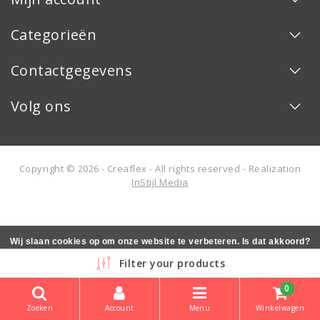
Categorieën
Contactgegevens
Volg ons
Copyright © 2026 - Creaflex - All rights reserved - Realization
InStijl Media
Wij slaan cookies op om onze website te verbeteren. Is dat akkoord?
Ja
Nee
Meer over cookies »
Filter your products
0
Zoeken
Account
Menu
Winkelwagen