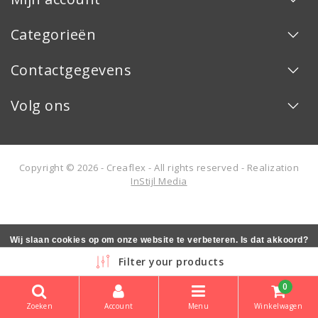
Categorieën
Contactgegevens
Volg ons
Copyright © 2026 - Creaflex - All rights reserved - Realization
InStijl Media
Wij slaan cookies op om onze website te verbeteren. Is dat akkoord?
Ja
Nee
Meer over cookies »
Filter your products
0
Zoeken
Account
Menu
Winkelwagen