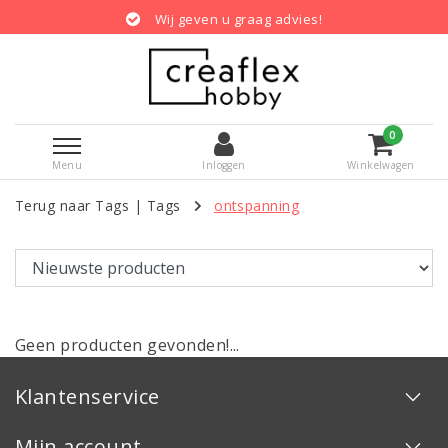
Wij geven u graag advies!
0
Menu
Inloggen
Winkelwagen
Terug naar Tags
|
Tags
ontspanning
Geen producten gevonden!...
Klantenservice
Mijn account