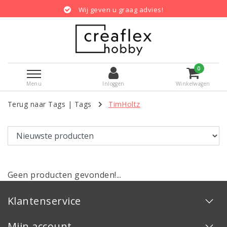
Wij geven u graag advies!
0
Menu
Inloggen
Winkelwagen
Terug naar Tags
|
Tags
TimHoltz
Geen producten gevonden!...
Klantenservice
Mijn account