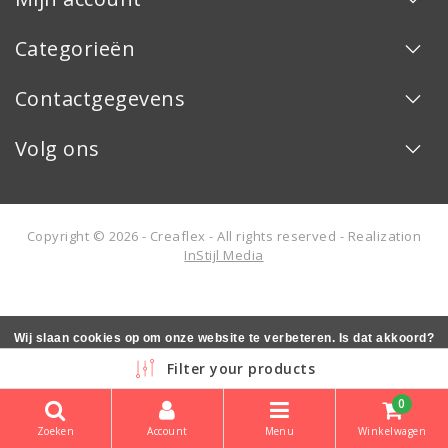
Categorieën
Contactgegevens
Volg ons
Copyright © 2026 - Creaflex - All rights reserved - Realization
InStijl Media
Wij slaan cookies op om onze website te verbeteren. Is dat akkoord?
Ja
Nee
Meer over cookies »
Filter your products
0
Zoeken
Account
Menu
Winkelwagen