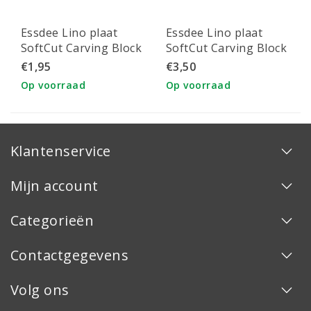
Essdee Lino plaat
Essdee Lino plaat
SoftCut Carving Block
SoftCut Carving Block
3mm, 150x105mm. 1
3mm, 210x150mm. 1
€1,95
€3,50
plaat los
plaat los
Op voorraad
Op voorraad
Klantenservice
Mijn account
Categorieën
Contactgegevens
Volg ons