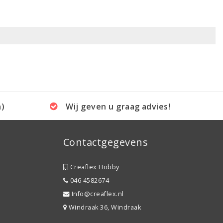
a)
Wij geven u graag advies!
Contactgegevens
Creaflex Hobby
046 4582674
Info@creaflex.nl
Windraak 36, Windraak