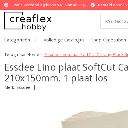
Gratis verzending binnen NL vanaf €50,-
Besteld voor 15
Categorieën
Volledige Catalogus
Koop Cadeaubon
Terug naar Home
|
Essdee Lino plaat SoftCut Carving Block
Essdee Lino plaat SoftCut C
210x150mm. 1 plaat los
|
Merk:
Essdee