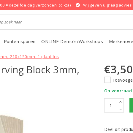
.00 = dezelfde dag verzonden! (di-za)
Wij geven u graag advies!
Punten sparen
ONLINE Demo's/Workshops
Merkenove
 3mm, 210x150mm. 1 plaat los
€3,50
arving Block 3mm,
Toevoegen
Op voorraad
Deel dit prod