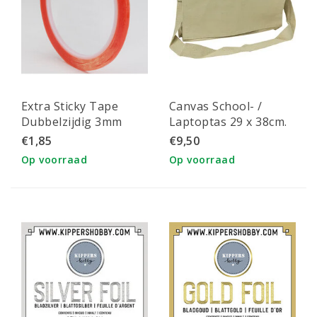
Extra Sticky Tape
Canvas School- /
Dubbelzijdig 3mm
Laptoptas 29 x 38cm.
10m
ecru
€1,85
€9,50
Op voorraad
Op voorraad