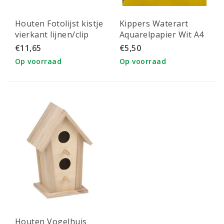
Houten Fotolijst kistje
Kippers Waterart
vierkant lijnen/clip
Aquarelpapier Wit A4
38.1cm x 3.5cm
300g 12 vel.
€11,65
€5,50
Op voorraad
Op voorraad
Houten Vogelhuis