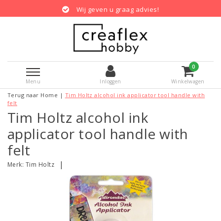
Wij geven u graag advies!
0
Menu
Inloggen
Winkelwagen
Terug naar Home
|
Tim Holtz alcohol ink applicator tool handle with
felt
Tim Holtz alcohol ink
applicator tool handle with
felt
|
Merk:
Tim Holtz