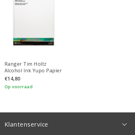
Ranger Tim Holtz
Alcohol Ink Yupo Papier
Heavy Stock Wit 8x10''
€14,80
5st
Op voorraad
Klantenservice