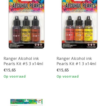
Ranger Alcohol ink
Ranger Alcohol ink
Pearls Kit #5 3 x14ml
Pearls Kit #1 3 x14ml
Intense, Radiant, Scorch
Deception, Splendor,
€15,65
€15,65
Alchemy
Op voorraad
Op voorraad